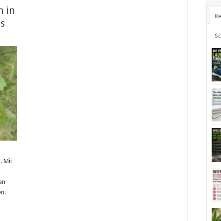
n in
Re
ps
S
. Mit
en
en.