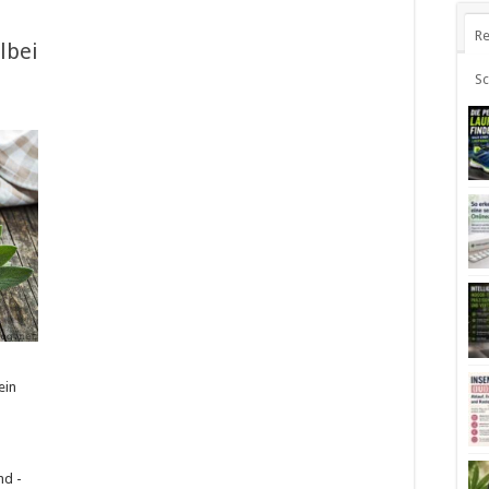
Re
lbei
S
ein
nd -