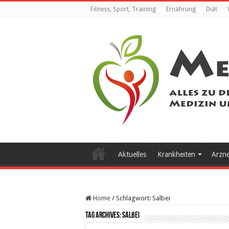
Fitness, Sport, Training
Ernährung
Diät
Aktuelles
Krankheiten
Arzn
Home
/
Schlagwort:
Salbei
Tag Archives:
Salbei