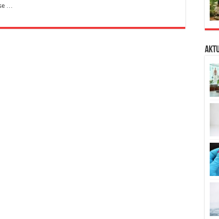
ese …
Aktu