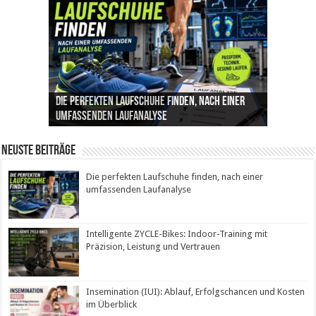
Die perfekten Laufschuhe finden, nach einer
Intelligente ZYCLE-Bikes: Indoor-Training mit
Insemination (IUI): Ablauf, Erfolgschancen und
Cannabis als Medizin: Wie es Schmerzen, Stress
Leben mit Inkontinenz: Tipps für mehr
umfassenden Laufanalyse
Präzision, Leistung und Vertrauen
Kosten im Überblick
und Schlaf im Alltag beeinflusst
Sicherheit im Alltag
Neuste Beiträge
Die perfekten Laufschuhe finden, nach einer
umfassenden Laufanalyse
Intelligente ZYCLE-Bikes: Indoor-Training mit
Präzision, Leistung und Vertrauen
Insemination (IUI): Ablauf, Erfolgschancen und Kosten
im Überblick