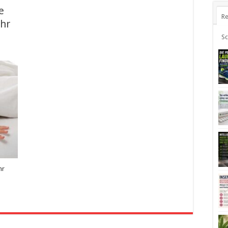
e
Re
ehr
S
hr