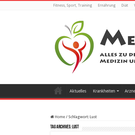
Fitness, Sport, Training
Ernährung
Diät
Aktuelles
Krankheiten
Arzn
Home
/
Schlagwort:
Lust
Tag Archives:
Lust