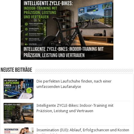
Die perfekten Laufschuhe finden, nach einer
Intelligente ZYCLE-Bikes: Indoor-Training mit
Insemination (IUI): Ablauf, Erfolgschancen und
Cannabis als Medizin: Wie es Schmerzen, Stress
Leben mit Inkontinenz: Tipps für mehr
umfassenden Laufanalyse
Präzision, Leistung und Vertrauen
Kosten im Überblick
und Schlaf im Alltag beeinflusst
Sicherheit im Alltag
Neuste Beiträge
Die perfekten Laufschuhe finden, nach einer
umfassenden Laufanalyse
Intelligente ZYCLE-Bikes: Indoor-Training mit
Präzision, Leistung und Vertrauen
Insemination (IUI): Ablauf, Erfolgschancen und Kosten