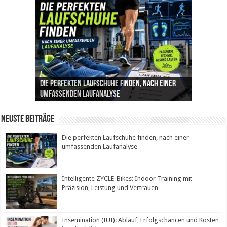
Die perfekten Laufschuhe finden, nach einer
Intelligente ZYCLE-Bikes: Indoor-Training mit
Insemination (IUI): Ablauf, Erfolgschancen und
Cannabis als Medizin: Wie es Schmerzen, Stress
Leben mit Inkontinenz: Tipps für mehr
umfassenden Laufanalyse
Präzision, Leistung und Vertrauen
Kosten im Überblick
und Schlaf im Alltag beeinflusst
Sicherheit im Alltag
Neuste Beiträge
Die perfekten Laufschuhe finden, nach einer
umfassenden Laufanalyse
Intelligente ZYCLE-Bikes: Indoor-Training mit
Präzision, Leistung und Vertrauen
Insemination (IUI): Ablauf, Erfolgschancen und Kosten