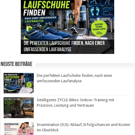
Die perfekten Laufschuhe finden, nach einer
Intelligente ZYCLE-Bikes: Indoor-Training mit
Insemination (IUI): Ablauf, Erfolgschancen und
Cannabis als Medizin: Wie es Schmerzen, Stress
Leben mit Inkontinenz: Tipps für mehr
umfassenden Laufanalyse
Präzision, Leistung und Vertrauen
Kosten im Überblick
und Schlaf im Alltag beeinflusst
Sicherheit im Alltag
Neuste Beiträge
Die perfekten Laufschuhe finden, nach einer
umfassenden Laufanalyse
Intelligente ZYCLE-Bikes: Indoor-Training mit
Präzision, Leistung und Vertrauen
Insemination (IUI): Ablauf, Erfolgschancen und Kosten
im Überblick