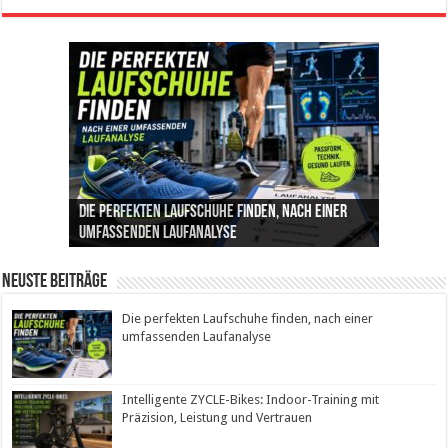
Die perfekten Laufschuhe finden, nach einer
Intelligente ZYCLE-Bikes: Indoor-Training mit
Insemination (IUI): Ablauf, Erfolgschancen und
Cannabis als Medizin: Wie es Schmerzen, Stress
Leben mit Inkontinenz: Tipps für mehr
umfassenden Laufanalyse
Präzision, Leistung und Vertrauen
Kosten im Überblick
und Schlaf im Alltag beeinflusst
Sicherheit im Alltag
Neuste Beiträge
Die perfekten Laufschuhe finden, nach einer
umfassenden Laufanalyse
Intelligente ZYCLE-Bikes: Indoor-Training mit
Präzision, Leistung und Vertrauen