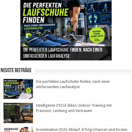
Die perfekten Laufschuhe finden, nach einer
Intelligente ZYCLE-Bikes: Indoor-Training mit
Insemination (IUI): Ablauf, Erfolgschancen und
Cannabis als Medizin: Wie es Schmerzen, Stress
Leben mit Inkontinenz: Tipps für mehr
umfassenden Laufanalyse
Präzision, Leistung und Vertrauen
Kosten im Überblick
und Schlaf im Alltag beeinflusst
Sicherheit im Alltag
Neuste Beiträge
Die perfekten Laufschuhe finden, nach einer
umfassenden Laufanalyse
Intelligente ZYCLE-Bikes: Indoor-Training mit
Präzision, Leistung und Vertrauen
Insemination (IUI): Ablauf, Erfolgschancen und Kosten