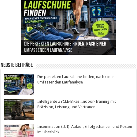
Die perfekten Laufschuhe finden, nach einer
Intelligente ZYCLE-Bikes: Indoor-Training mit
Insemination (IUI): Ablauf, Erfolgschancen und
Cannabis als Medizin: Wie es Schmerzen, Stress
Leben mit Inkontinenz: Tipps für mehr
umfassenden Laufanalyse
Präzision, Leistung und Vertrauen
Kosten im Überblick
und Schlaf im Alltag beeinflusst
Sicherheit im Alltag
Neuste Beiträge
Die perfekten Laufschuhe finden, nach einer
umfassenden Laufanalyse
Intelligente ZYCLE-Bikes: Indoor-Training mit
Präzision, Leistung und Vertrauen
Insemination (IUI): Ablauf, Erfolgschancen und Kosten
im Überblick