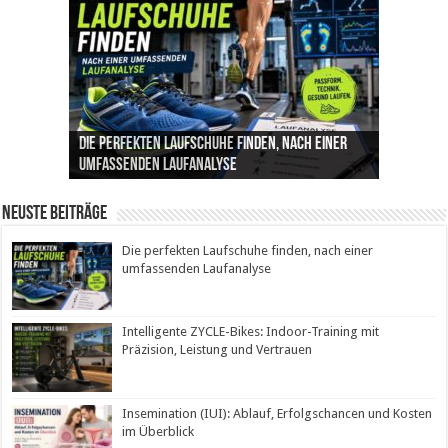
Die perfekten Laufschuhe finden, nach einer
Intelligente ZYCLE-Bikes: Indoor-Training mit
Insemination (IUI): Ablauf, Erfolgschancen und
Cannabis als Medizin: Wie es Schmerzen, Stress
Leben mit Inkontinenz: Tipps für mehr
umfassenden Laufanalyse
Präzision, Leistung und Vertrauen
Kosten im Überblick
und Schlaf im Alltag beeinflusst
Sicherheit im Alltag
Neuste Beiträge
Die perfekten Laufschuhe finden, nach einer
umfassenden Laufanalyse
Intelligente ZYCLE-Bikes: Indoor-Training mit
Präzision, Leistung und Vertrauen
Insemination (IUI): Ablauf, Erfolgschancen und Kosten
im Überblick