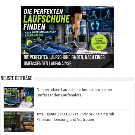
Die perfekten Laufschuhe finden, nach einer
Intelligente ZYCLE-Bikes: Indoor-Training mit
Insemination (IUI): Ablauf, Erfolgschancen und
Cannabis als Medizin: Wie es Schmerzen, Stress
Leben mit Inkontinenz: Tipps für mehr
umfassenden Laufanalyse
Präzision, Leistung und Vertrauen
Kosten im Überblick
und Schlaf im Alltag beeinflusst
Sicherheit im Alltag
Neuste Beiträge
Die perfekten Laufschuhe finden, nach einer
umfassenden Laufanalyse
Intelligente ZYCLE-Bikes: Indoor-Training mit
Präzision, Leistung und Vertrauen