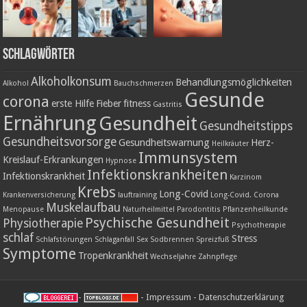
Schlagwörter
Alkoholkonsum
Behandlungsmöglichkeiten
Alkohol
Bauchschmerzen
Gesunde
corona
erste Hilfe
Fieber
fitness
Gastritis
Ernährung
Gesundheit
Gesundheitstipps
Gesundheitsvorsorge
Gesundheitswarnung
Herz-
Heilkräuter
Immunsystem
Kreislauf-Erkrankungen
Hypnose
Infektionskrankheiten
Infektionskrankheit
Karzinom
Krebs
Long-Covid
Krankenversicherung
lauftraining
Long-Covid. Corona
Muskelaufbau
Menopause
Naturheilmittel
Parodontitis
Pflanzenheilkunde
Psychische Gesundheit
Physiotherapie
Psychotherapie
schlaf
Stress
Schlafstörungen
Schlaganfall
Sex
Sodbrennen
Spreizfuß
Symptome
Tropenkrankheit
Wechseljahre
Zahnpflege
-
-
Impressum
-
Datenschutzerklärung