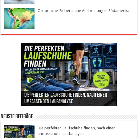
Oropouche-Fieber: neue Ausbreitung in Südamerika
Die perfekten Laufschuhe finden, nach einer
Intelligente ZYCLE-Bikes: Indoor-Training mit
Insemination (IUI): Ablauf, Erfolgschancen und
Cannabis als Medizin: Wie es Schmerzen, Stress
Leben mit Inkontinenz: Tipps für mehr
umfassenden Laufanalyse
Präzision, Leistung und Vertrauen
Kosten im Überblick
und Schlaf im Alltag beeinflusst
Sicherheit im Alltag
Neuste Beiträge
Die perfekten Laufschuhe finden, nach einer
umfassenden Laufanalyse