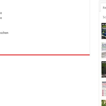
Re
ie
S
re
nschen