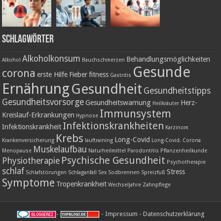
Schlagwörter
Alkoholkonsum
Behandlungsmöglichkeiten
Alkohol
Bauchschmerzen
Gesunde
corona
erste Hilfe
Fieber
fitness
Gastritis
Ernährung
Gesundheit
Gesundheitstipps
Gesundheitsvorsorge
Gesundheitswarnung
Herz-
Heilkräuter
Immunsystem
Kreislauf-Erkrankungen
Hypnose
Infektionskrankheiten
Infektionskrankheit
Karzinom
Krebs
Long-Covid
Krankenversicherung
lauftraining
Long-Covid. Corona
Muskelaufbau
Menopause
Naturheilmittel
Parodontitis
Pflanzenheilkunde
Psychische Gesundheit
Physiotherapie
Psychotherapie
schlaf
Stress
Schlafstörungen
Schlaganfall
Sex
Sodbrennen
Spreizfuß
Symptome
Tropenkrankheit
Wechseljahre
Zahnpflege
-
-
Impressum
-
Datenschutzerklärung