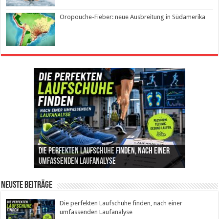
Oropouche-Fieber: neue Ausbreitung in Südamerika
Die perfekten Laufschuhe finden, nach einer
Intelligente ZYCLE-Bikes: Indoor-Training mit
Insemination (IUI): Ablauf, Erfolgschancen und
Cannabis als Medizin: Wie es Schmerzen, Stress
Leben mit Inkontinenz: Tipps für mehr
umfassenden Laufanalyse
Präzision, Leistung und Vertrauen
Kosten im Überblick
und Schlaf im Alltag beeinflusst
Sicherheit im Alltag
Neuste Beiträge
Die perfekten Laufschuhe finden, nach einer
umfassenden Laufanalyse