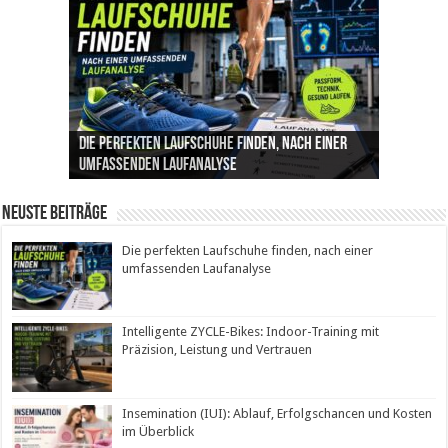
Die perfekten Laufschuhe finden, nach einer
Intelligente ZYCLE-Bikes: Indoor-Training mit
Insemination (IUI): Ablauf, Erfolgschancen und
Cannabis als Medizin: Wie es Schmerzen, Stress
Leben mit Inkontinenz: Tipps für mehr
umfassenden Laufanalyse
Präzision, Leistung und Vertrauen
Kosten im Überblick
und Schlaf im Alltag beeinflusst
Sicherheit im Alltag
Neuste Beiträge
Die perfekten Laufschuhe finden, nach einer
umfassenden Laufanalyse
Intelligente ZYCLE-Bikes: Indoor-Training mit
Präzision, Leistung und Vertrauen
Insemination (IUI): Ablauf, Erfolgschancen und Kosten
im Überblick