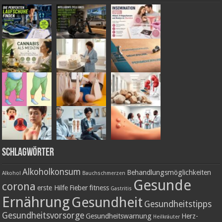
Schlagwörter
Alkoholkonsum
Behandlungsmöglichkeiten
Alkohol
Bauchschmerzen
Gesunde
corona
erste Hilfe
Fieber
fitness
Gastritis
Ernährung
Gesundheit
Gesundheitstipps
Gesundheitsvorsorge
Gesundheitswarnung
Herz-
Heilkräuter