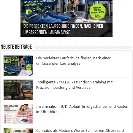
Die perfekten Laufschuhe finden, nach einer
Intelligente ZYCLE-Bikes: Indoor-Training mit
Insemination (IUI): Ablauf, Erfolgschancen und
Cannabis als Medizin: Wie es Schmerzen, Stress
Leben mit Inkontinenz: Tipps für mehr
umfassenden Laufanalyse
Präzision, Leistung und Vertrauen
Kosten im Überblick
und Schlaf im Alltag beeinflusst
Sicherheit im Alltag
Neuste Beiträge
Die perfekten Laufschuhe finden, nach einer
umfassenden Laufanalyse
Intelligente ZYCLE-Bikes: Indoor-Training mit
Präzision, Leistung und Vertrauen
Insemination (IUI): Ablauf, Erfolgschancen und Kosten
im Überblick
Cannabis als Medizin: Wie es Schmerzen, Stress und