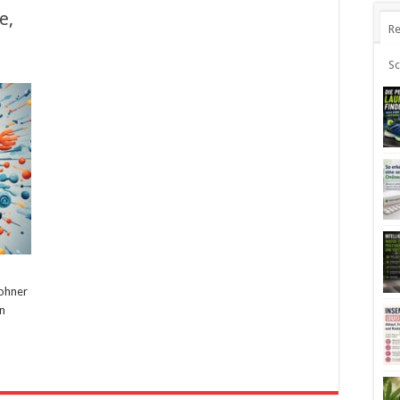
e,
Re
S
wohner
ln