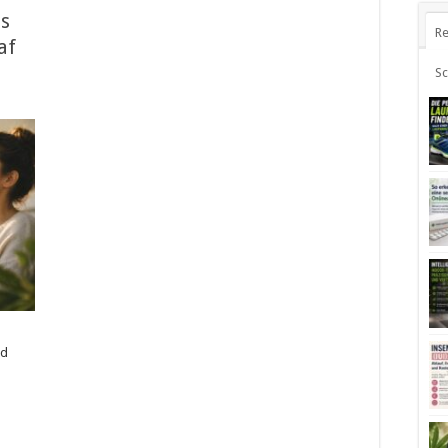
es
Re
af
S
nd