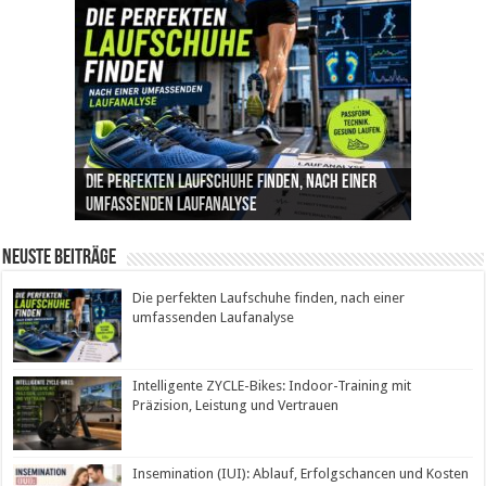
Die perfekten Laufschuhe finden, nach einer
Intelligente ZYCLE-Bikes: Indoor-Training mit
Insemination (IUI): Ablauf, Erfolgschancen und
Cannabis als Medizin: Wie es Schmerzen, Stress
Leben mit Inkontinenz: Tipps für mehr
umfassenden Laufanalyse
Präzision, Leistung und Vertrauen
Kosten im Überblick
und Schlaf im Alltag beeinflusst
Sicherheit im Alltag
Neuste Beiträge
Die perfekten Laufschuhe finden, nach einer
umfassenden Laufanalyse
Intelligente ZYCLE-Bikes: Indoor-Training mit
Präzision, Leistung und Vertrauen
Insemination (IUI): Ablauf, Erfolgschancen und Kosten