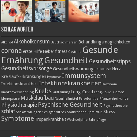
Schlagwörter
Alkoholkonsum
Behandlungsmöglichkeiten
Alkohol
Bauchschmerzen
Gesunde
corona
erste Hilfe
Fieber
fitness
Gastritis
Ernährung
Gesundheit
Gesundheitstipps
Gesundheitsvorsorge
Gesundheitswarnung
Herz-
Heilkräuter
Immunsystem
Kreislauf-Erkrankungen
Hypnose
Infektionskrankheiten
Infektionskrankheit
Karzinom
Krebs
Long-Covid
Krankenversicherung
lauftraining
Long-Covid. Corona
Muskelaufbau
Menopause
Naturheilmittel
Parodontitis
Pflanzenheilkunde
Psychische Gesundheit
Physiotherapie
Psychotherapie
schlaf
Stress
Schlafstörungen
Schlaganfall
Sex
Sodbrennen
Spreizfuß
Symptome
Tropenkrankheit
Wechseljahre
Zahnpflege