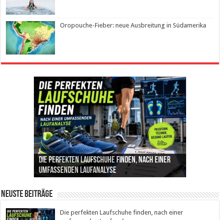
Oropouche-Fieber: neue Ausbreitung in Südamerika
Die perfekten Laufschuhe finden, nach einer
Intelligente ZYCLE-Bikes: Indoor-Training mit
Insemination (IUI): Ablauf, Erfolgschancen und
Cannabis als Medizin: Wie es Schmerzen, Stress
Leben mit Inkontinenz: Tipps für mehr
umfassenden Laufanalyse
Präzision, Leistung und Vertrauen
Kosten im Überblick
und Schlaf im Alltag beeinflusst
Sicherheit im Alltag
Neuste Beiträge
Die perfekten Laufschuhe finden, nach einer