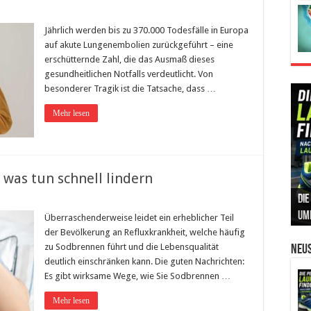
Jährlich werden bis zu 370.000 Todesfälle in Europa
auf akute Lungenembolien zurückgeführt – eine
erschütternde Zahl, die das Ausmaß dieses
gesundheitlichen Notfalls verdeutlicht. Von
besonderer Tragik ist die Tatsache, dass …
Mehr lesen
 was tun schnell lindern
Die
Int
Ins
Can
Leb
um
Prä
Kos
und
Sic
Überraschenderweise leidet ein erheblicher Teil
der Bevölkerung an Refluxkrankheit, welche häufig
zu Sodbrennen führt und die Lebensqualität
Neus
deutlich einschränken kann. Die guten Nachrichten:
Es gibt wirksame Wege, wie Sie Sodbrennen …
Mehr lesen