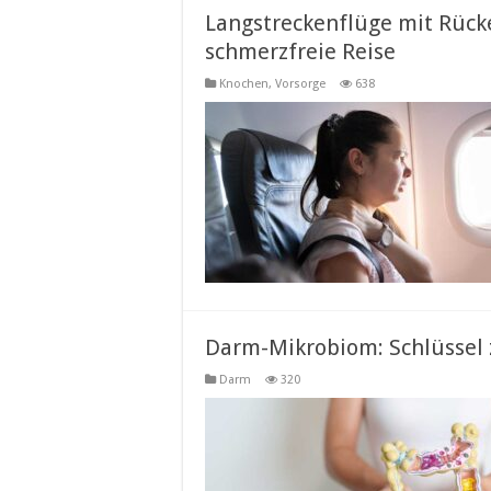
Langstreckenflüge mit Rück
schmerzfreie Reise
Knochen
,
Vorsorge
638
Darm-Mikrobiom: Schlüssel 
Darm
320