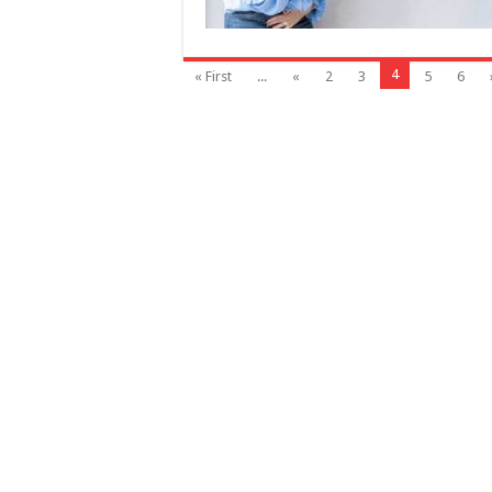
4
« First
...
«
2
3
5
6