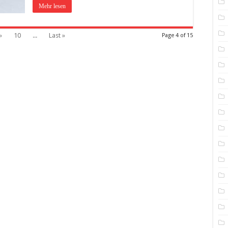
Mehr lesen
»
10
...
Last »
Page 4 of 15