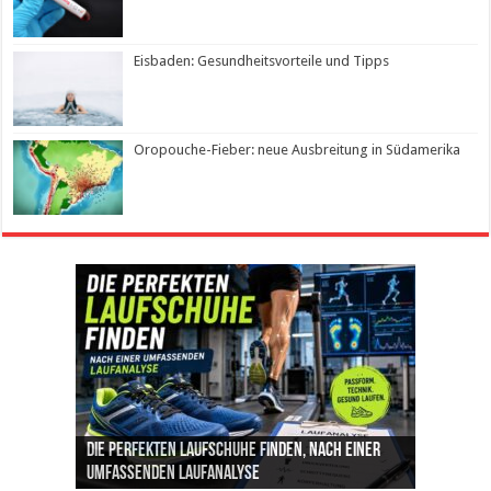
Eisbaden: Gesundheitsvorteile und Tipps
Oropouche-Fieber: neue Ausbreitung in Südamerika
Die perfekten Laufschuhe finden, nach einer
Intelligente ZYCLE-Bikes: Indoor-Training mit
Insemination (IUI): Ablauf, Erfolgschancen und
Cannabis als Medizin: Wie es Schmerzen, Stress
Leben mit Inkontinenz: Tipps für mehr
umfassenden Laufanalyse
Präzision, Leistung und Vertrauen
Kosten im Überblick
und Schlaf im Alltag beeinflusst
Sicherheit im Alltag