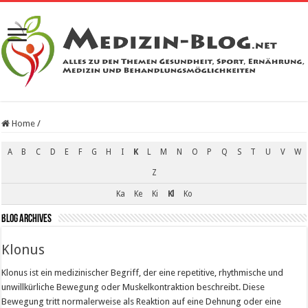
Home
/
A
B
C
D
E
F
G
H
I
K
L
M
N
O
P
Q
S
T
U
V
W
Z
Ka
Ke
Ki
Kl
Ko
Blog Archives
Klonus
Klonus ist ein medizinischer Begriff, der eine repetitive, rhythmische und
unwillkürliche Bewegung oder Muskelkontraktion beschreibt. Diese
Bewegung tritt normalerweise als Reaktion auf eine Dehnung oder eine