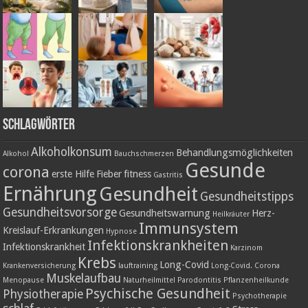
Schlagwörter
Alkoholkonsum
Behandlungsmöglichkeiten
Alkohol
Bauchschmerzen
Gesunde
corona
erste Hilfe
Fieber
fitness
Gastritis
Ernährung
Gesundheit
Gesundheitstipps
Gesundheitsvorsorge
Gesundheitswarnung
Herz-
Heilkräuter
Immunsystem
Kreislauf-Erkrankungen
Hypnose
Infektionskrankheiten
Infektionskrankheit
Karzinom
Krebs
Long-Covid
Krankenversicherung
lauftraining
Long-Covid. Corona
Muskelaufbau
Menopause
Naturheilmittel
Parodontitis
Pflanzenheilkunde
Psychische Gesundheit
Physiotherapie
Psychotherapie