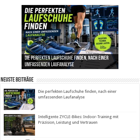
Die perfekten Laufschuhe finden, nach einer
Intelligente ZYCLE-Bikes: Indoor-Training mit
Insemination (IUI): Ablauf, Erfolgschancen und
Cannabis als Medizin: Wie es Schmerzen, Stress
Leben mit Inkontinenz: Tipps für mehr
umfassenden Laufanalyse
Präzision, Leistung und Vertrauen
Kosten im Überblick
und Schlaf im Alltag beeinflusst
Sicherheit im Alltag
Neuste Beiträge
Die perfekten Laufschuhe finden, nach einer
umfassenden Laufanalyse
Intelligente ZYCLE-Bikes: Indoor-Training mit
Präzision, Leistung und Vertrauen