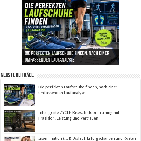
Die perfekten Laufschuhe finden, nach einer
Intelligente ZYCLE-Bikes: Indoor-Training mit
Insemination (IUI): Ablauf, Erfolgschancen und
Cannabis als Medizin: Wie es Schmerzen, Stress
Leben mit Inkontinenz: Tipps für mehr
umfassenden Laufanalyse
Präzision, Leistung und Vertrauen
Kosten im Überblick
und Schlaf im Alltag beeinflusst
Sicherheit im Alltag
Neuste Beiträge
Die perfekten Laufschuhe finden, nach einer
umfassenden Laufanalyse
Intelligente ZYCLE-Bikes: Indoor-Training mit
Präzision, Leistung und Vertrauen
Insemination (IUI): Ablauf, Erfolgschancen und Kosten