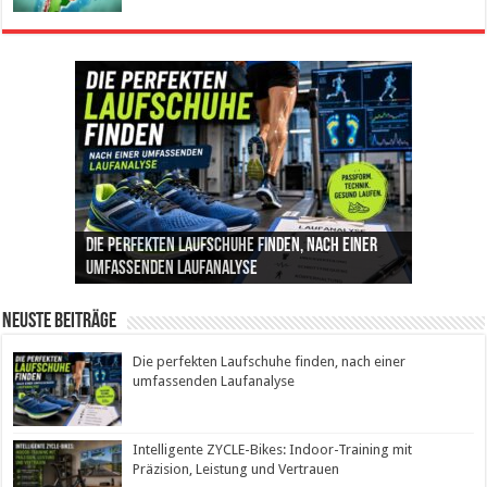
Die perfekten Laufschuhe finden, nach einer
Intelligente ZYCLE-Bikes: Indoor-Training mit
Insemination (IUI): Ablauf, Erfolgschancen und
Cannabis als Medizin: Wie es Schmerzen, Stress
Leben mit Inkontinenz: Tipps für mehr
umfassenden Laufanalyse
Präzision, Leistung und Vertrauen
Kosten im Überblick
und Schlaf im Alltag beeinflusst
Sicherheit im Alltag
Neuste Beiträge
Die perfekten Laufschuhe finden, nach einer
umfassenden Laufanalyse
Intelligente ZYCLE-Bikes: Indoor-Training mit
Präzision, Leistung und Vertrauen