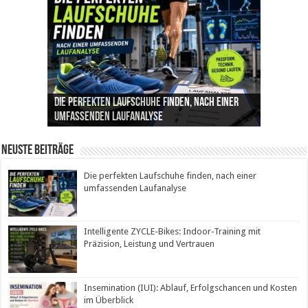
Die perfekten Laufschuhe finden, nach einer
Intelligente ZYCLE-Bikes: Indoor-Training mit
Insemination (IUI): Ablauf, Erfolgschancen und
Cannabis als Medizin: Wie es Schmerzen, Stress
Leben mit Inkontinenz: Tipps für mehr
umfassenden Laufanalyse
Präzision, Leistung und Vertrauen
Kosten im Überblick
und Schlaf im Alltag beeinflusst
Sicherheit im Alltag
Neuste Beiträge
Die perfekten Laufschuhe finden, nach einer
umfassenden Laufanalyse
Intelligente ZYCLE-Bikes: Indoor-Training mit
Präzision, Leistung und Vertrauen
Insemination (IUI): Ablauf, Erfolgschancen und Kosten
im Überblick