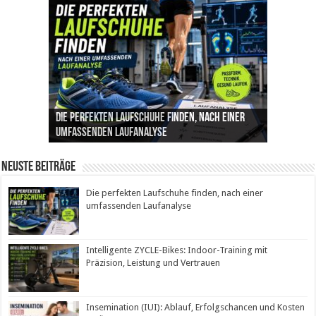
Die perfekten Laufschuhe finden, nach einer
Intelligente ZYCLE-Bikes: Indoor-Training mit
Insemination (IUI): Ablauf, Erfolgschancen und
Cannabis als Medizin: Wie es Schmerzen, Stress
Leben mit Inkontinenz: Tipps für mehr
umfassenden Laufanalyse
Präzision, Leistung und Vertrauen
Kosten im Überblick
und Schlaf im Alltag beeinflusst
Sicherheit im Alltag
Neuste Beiträge
Die perfekten Laufschuhe finden, nach einer
umfassenden Laufanalyse
Intelligente ZYCLE-Bikes: Indoor-Training mit
Präzision, Leistung und Vertrauen
Insemination (IUI): Ablauf, Erfolgschancen und Kosten