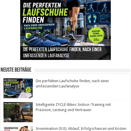
Die perfekten Laufschuhe finden, nach einer
Intelligente ZYCLE-Bikes: Indoor-Training mit
Insemination (IUI): Ablauf, Erfolgschancen und
Cannabis als Medizin: Wie es Schmerzen, Stress
Leben mit Inkontinenz: Tipps für mehr
umfassenden Laufanalyse
Präzision, Leistung und Vertrauen
Kosten im Überblick
und Schlaf im Alltag beeinflusst
Sicherheit im Alltag
Neuste Beiträge
Die perfekten Laufschuhe finden, nach einer
umfassenden Laufanalyse
Intelligente ZYCLE-Bikes: Indoor-Training mit
Präzision, Leistung und Vertrauen
Insemination (IUI): Ablauf, Erfolgschancen und Kosten