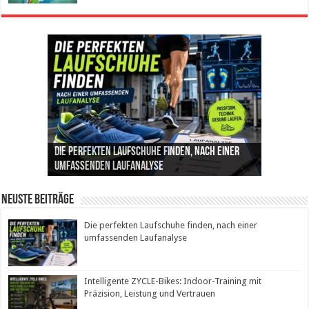
Die perfekten Laufschuhe finden, nach einer
Intelligente ZYCLE-Bikes: Indoor-Training mit
Insemination (IUI): Ablauf, Erfolgschancen und
Cannabis als Medizin: Wie es Schmerzen, Stress
Leben mit Inkontinenz: Tipps für mehr
umfassenden Laufanalyse
Präzision, Leistung und Vertrauen
Kosten im Überblick
und Schlaf im Alltag beeinflusst
Sicherheit im Alltag
Neuste Beiträge
Die perfekten Laufschuhe finden, nach einer
umfassenden Laufanalyse
Intelligente ZYCLE-Bikes: Indoor-Training mit
Präzision, Leistung und Vertrauen