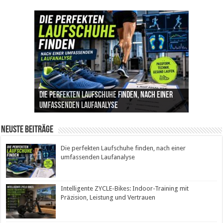
Die perfekten Laufschuhe finden, nach einer
Intelligente ZYCLE-Bikes: Indoor-Training mit
Insemination (IUI): Ablauf, Erfolgschancen und
Cannabis als Medizin: Wie es Schmerzen, Stress
Leben mit Inkontinenz: Tipps für mehr
umfassenden Laufanalyse
Präzision, Leistung und Vertrauen
Kosten im Überblick
und Schlaf im Alltag beeinflusst
Sicherheit im Alltag
Neuste Beiträge
Die perfekten Laufschuhe finden, nach einer
umfassenden Laufanalyse
Intelligente ZYCLE-Bikes: Indoor-Training mit
Präzision, Leistung und Vertrauen