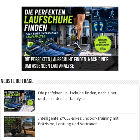
Die perfekten Laufschuhe finden, nach einer
Intelligente ZYCLE-Bikes: Indoor-Training mit
Insemination (IUI): Ablauf, Erfolgschancen und
Cannabis als Medizin: Wie es Schmerzen, Stress
Leben mit Inkontinenz: Tipps für mehr
umfassenden Laufanalyse
Präzision, Leistung und Vertrauen
Kosten im Überblick
und Schlaf im Alltag beeinflusst
Sicherheit im Alltag
Neuste Beiträge
Die perfekten Laufschuhe finden, nach einer
umfassenden Laufanalyse
Intelligente ZYCLE-Bikes: Indoor-Training mit
Präzision, Leistung und Vertrauen