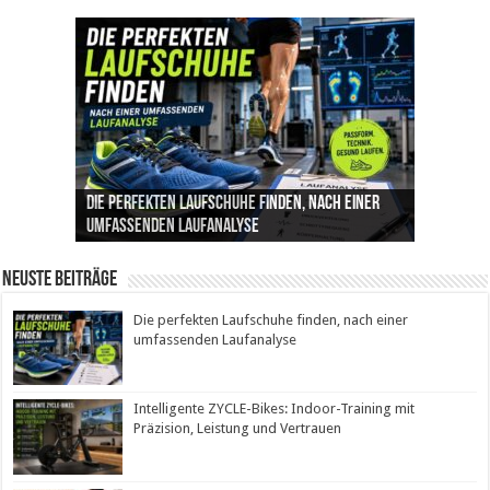
Die perfekten Laufschuhe finden, nach einer
Intelligente ZYCLE-Bikes: Indoor-Training mit
Insemination (IUI): Ablauf, Erfolgschancen und
Cannabis als Medizin: Wie es Schmerzen, Stress
Leben mit Inkontinenz: Tipps für mehr
umfassenden Laufanalyse
Präzision, Leistung und Vertrauen
Kosten im Überblick
und Schlaf im Alltag beeinflusst
Sicherheit im Alltag
Neuste Beiträge
Die perfekten Laufschuhe finden, nach einer
umfassenden Laufanalyse
Intelligente ZYCLE-Bikes: Indoor-Training mit
Präzision, Leistung und Vertrauen