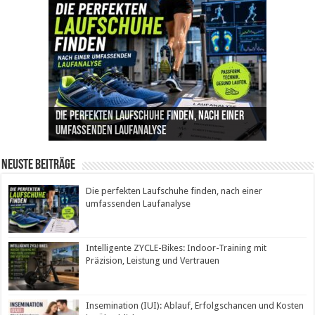
Die perfekten Laufschuhe finden, nach einer
Intelligente ZYCLE-Bikes: Indoor-Training mit
Insemination (IUI): Ablauf, Erfolgschancen und
Cannabis als Medizin: Wie es Schmerzen, Stress
Leben mit Inkontinenz: Tipps für mehr
umfassenden Laufanalyse
Präzision, Leistung und Vertrauen
Kosten im Überblick
und Schlaf im Alltag beeinflusst
Sicherheit im Alltag
Neuste Beiträge
Die perfekten Laufschuhe finden, nach einer
umfassenden Laufanalyse
Intelligente ZYCLE-Bikes: Indoor-Training mit
Präzision, Leistung und Vertrauen
Insemination (IUI): Ablauf, Erfolgschancen und Kosten