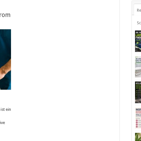
Re
trom
S
ist ein
ive