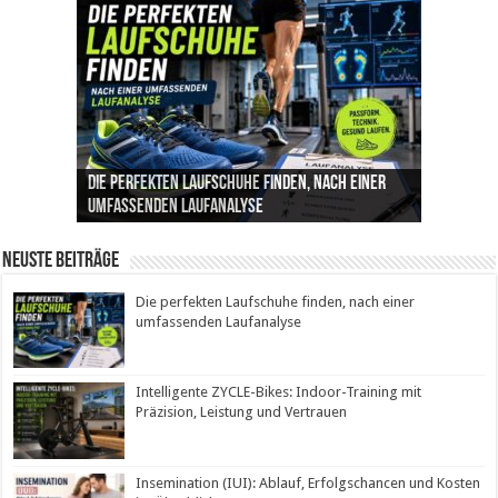
Die perfekten Laufschuhe finden, nach einer
Intelligente ZYCLE-Bikes: Indoor-Training mit
Insemination (IUI): Ablauf, Erfolgschancen und
Cannabis als Medizin: Wie es Schmerzen, Stress
Leben mit Inkontinenz: Tipps für mehr
umfassenden Laufanalyse
Präzision, Leistung und Vertrauen
Kosten im Überblick
und Schlaf im Alltag beeinflusst
Sicherheit im Alltag
Neuste Beiträge
Die perfekten Laufschuhe finden, nach einer
umfassenden Laufanalyse
Intelligente ZYCLE-Bikes: Indoor-Training mit
Präzision, Leistung und Vertrauen
Insemination (IUI): Ablauf, Erfolgschancen und Kosten