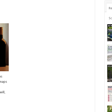
Re
S
as
hnaps
ill,