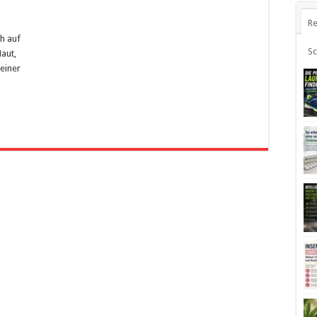
Re
ch auf
S
Haut,
einer